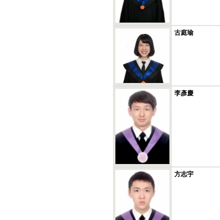
古庭瑜
李彥慶
方志宇