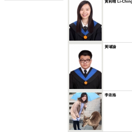
黃莉晴 Li-Chin
黃璿諭
李依格