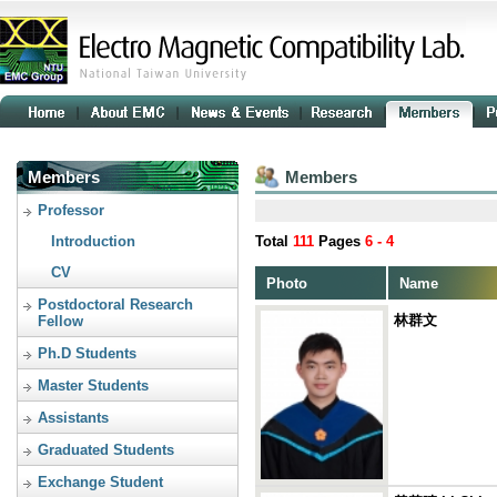
Members
Members
Professor
Introduction
Total
111
Pages
6 - 4
CV
Photo
Name
Postdoctoral Research
林群文
Fellow
Ph.D Students
Master Students
Assistants
Graduated Students
Exchange Student