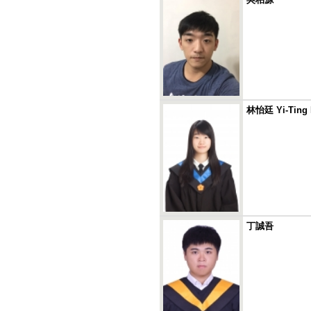
林怡廷 Yi-Ting 
丁誠吾