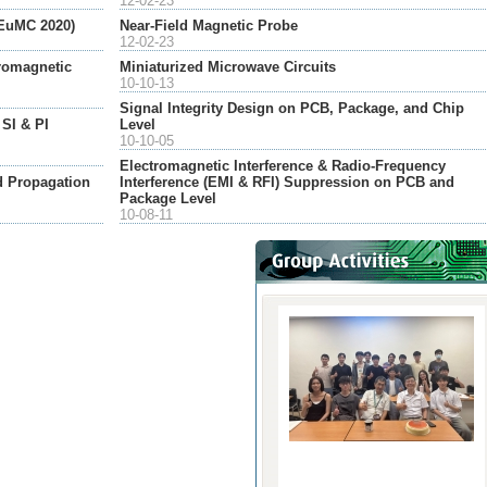
12-02-23
EuMC 2020)
Near-Field Magnetic Probe
12-02-23
romagnetic
Miniaturized Microwave Circuits
10-10-13
Signal Integrity Design on PCB, Package, and Chip
SI & PI
Level
10-10-05
Electromagnetic Interference & Radio-Frequency
 Propagation
Interference (EMI & RFI) Suppression on PCB and
Package Level
10-08-11