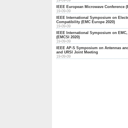
19-09-09
IEEE European Microwave Conference (
19-09-09
IEEE International Symposium on Elect
Compatibility (EMC Europe 2020)
19-09-09
IEEE International Symposium on EMC, 
(EMCSI 2020)
19-09-09
IEEE AP-S Symposium on Antennas and
and URSI Joint Meeting
19-09-09