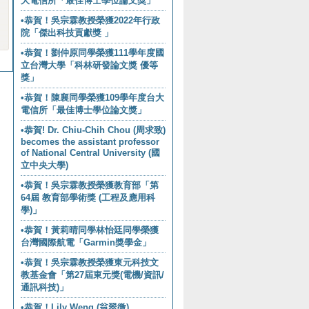
大電信所「最佳博士學位論文獎」
•恭賀！吳宗霖教授榮獲2022年行政
院「傑出科技貢獻獎 」
•恭賀！劉仲原同學榮獲111學年度國
立台灣大學「科林研發論文獎 優等
獎」
•恭賀！陳襄同學榮獲109學年度台大
電信所「最佳博士學位論文獎」
•恭賀! Dr. Chiu-Chih Chou (周求致)
becomes the assistant professor
of National Central University (國
立中央大學)
•恭賀！吳宗霖教授榮獲教育部「第
64屆 教育部學術獎 (工程及應用科
學)」
•恭賀！黃莉晴同學林怡廷同學榮獲
台灣國際航電「Garmin獎學金」
•恭賀！吳宗霖教授榮獲東元科技文
教基金會「第27屆東元獎(電機/資訊/
通訊科技)」
•恭賀！Lily Weng (翁翠微)